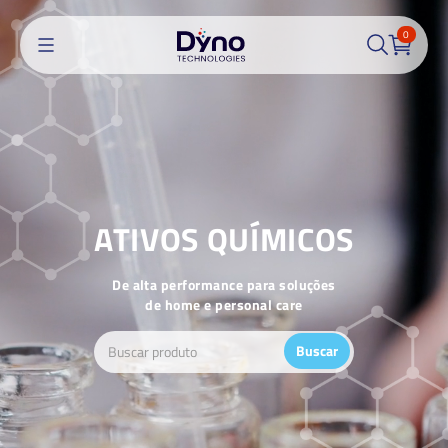
0
ATIVOS QUÍMICOS
De alta performance para soluções
de home e personal care
Buscar