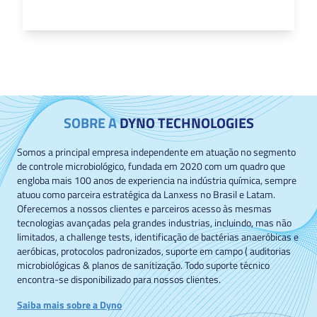
SOBRE A
DYNO TECHNOLOGIES
Somos a principal empresa independente em atuação no segmento
de controle microbiológico, fundada em 2020 com um quadro que
engloba mais 100 anos de experiencia na indústria química, sempre
atuou como parceira estratégica da Lanxess no Brasil e Latam.
Oferecemos a nossos clientes e parceiros acesso às mesmas
tecnologias avançadas pela grandes industrias, incluindo, mas não
limitados, a challenge tests, identificação de bactérias anaeróbicas e
aeróbicas, protocolos padronizados, suporte em campo ( auditorias
microbiológicas & planos de sanitização. Todo suporte técnico
encontra-se disponibilizado para nossos clientes.
Saiba mais sobre a Dyno