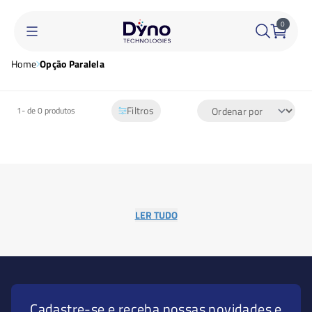
0
Home
Opção Paralela
Filtros
1-
de 0 produtos
LER TUDO
Cadastre-se e receba nossas novidades e