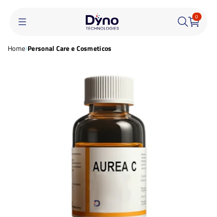
0
Home
Personal Care e Cosmeticos