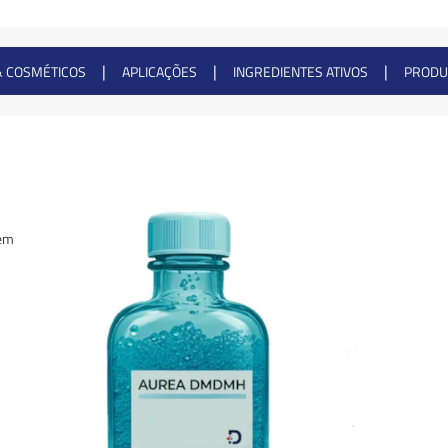
|
|
|
& COSMÉTICOS
APLICAÇÕES
INGREDIENTES ATIVOS
PRODU
 em