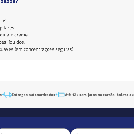
ndados?
uns.
ilares.
 ou em creme.
es líquidos.
 suaves (em concentrações seguras).
os
Entregas automatizadas
Até 12x sem juros no cartão, boleto ou