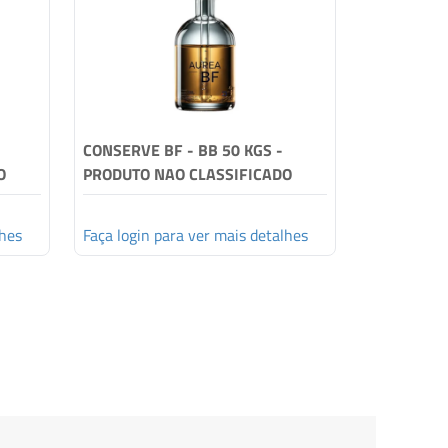
CONSERVE BF - BB 50 KGS -
CONSERVE 
O
PRODUTO NAO CLASSIFICADO
CLASSIFIC
lhes
Faça login para ver mais detalhes
Faça login 