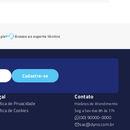
 pix
Acesso ao suporte técnico
Cadastre-se
gal
Contato
ítica de Privacidade
Horários de Atendimento:
ítica de Cookies
Seg a Sex das 8h às 17h
(00) 90000-0000
sac@dyno.com.br