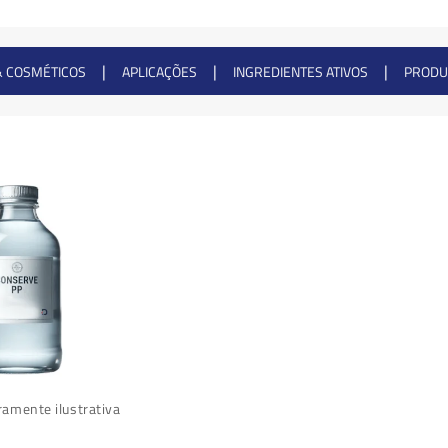
|
|
|
& COSMÉTICOS
APLICAÇÕES
INGREDIENTES ATIVOS
PRODU
amente ilustrativa