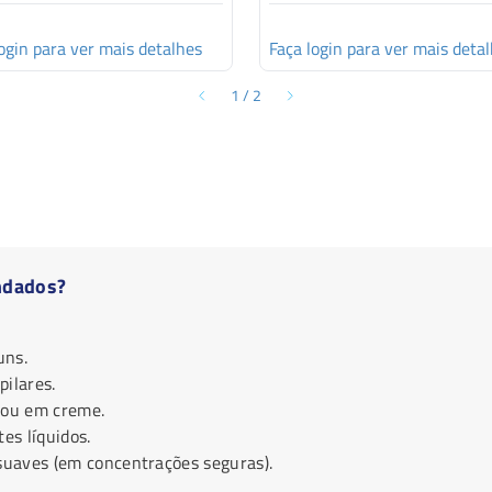
ogin para ver mais detalhes
Faça login para ver mais deta
1
/
2
ndados?
uns.
ilares.
 ou em creme.
es líquidos.
 suaves (em concentrações seguras).