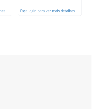
lhes
Faça login para ver mais detalhes
Faça login 