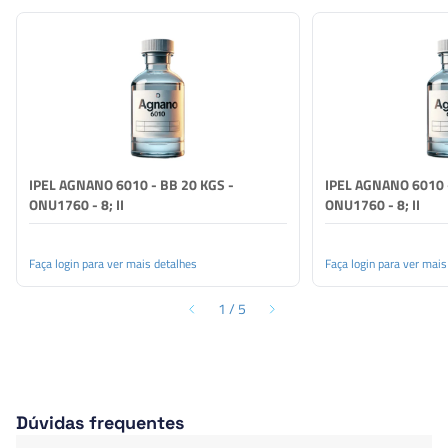
halogenados e nano-prata. Ele é desenvolvido para a
proteção de filme seco contra deterioração causada por
fungos e leveduras. O aditivo de baixo odor oferece fácil
manuseio e excelente estabilidade. O ativo inorgânico é
baseado em um composto de nano-prata que assegura
proteção contra bactérias.
IPEL AGNANO 6010 - BB 20 KGS -
IPEL AGNANO 6010 -
ONU1760 - 8; II
ONU1760 - 8; II
Faça login para ver mais detalhes
Faça login para ver mais
1
/
5
Dúvidas frequentes