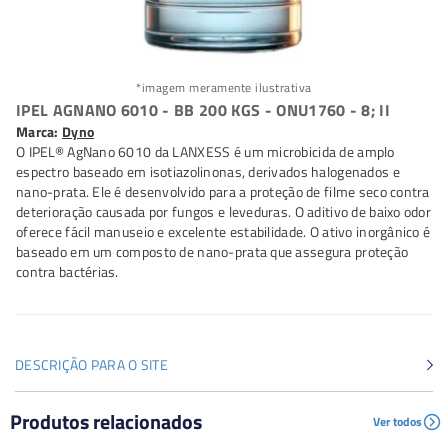
*imagem meramente ilustrativa
IPEL AGNANO 6010 - BB 200 KGS - ONU1760 - 8; II
Marca:
Dyno
O IPEL® AgNano 6010 da LANXESS é um microbicida de amplo
espectro baseado em isotiazolinonas, derivados halogenados e
nano-prata. Ele é desenvolvido para a proteção de filme seco contra
deterioração causada por fungos e leveduras. O aditivo de baixo odor
oferece fácil manuseio e excelente estabilidade. O ativo inorgânico é
baseado em um composto de nano-prata que assegura proteção
contra bactérias.
DESCRIÇÃO PARA O SITE
O IPEL® AgNano 6010 da LANXESS é um microbicida de
Produtos relacionados
Ver todos
amplo espectro baseado em isotiazolinonas, derivados