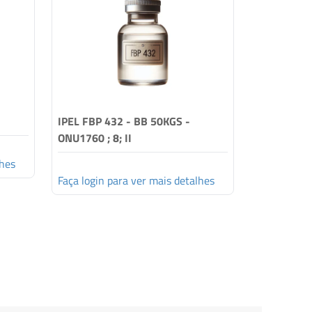
IPEL FBP 432 - BB 50KGS -
CONSERVE 
ONU1760 ; 8; II
lhes
Faça login 
Faça login para ver mais detalhes