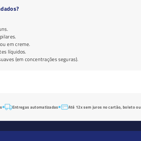
ndados?
uns.
ilares.
 ou em creme.
es líquidos.
 suaves (em concentrações seguras).
os
Entregas automatizadas
Até 12x sem juros no cartão, boleto ou