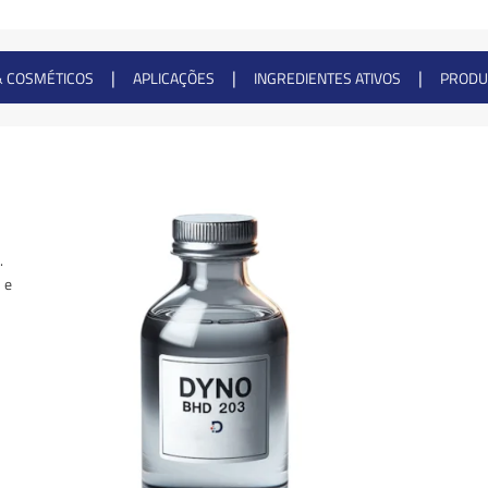
|
|
|
& COSMÉTICOS
APLICAÇÕES
INGREDIENTES ATIVOS
PRODU
.
 e