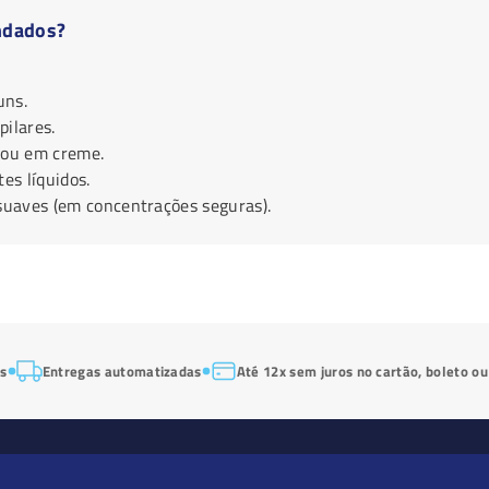
ndados?
uns.
ilares.
 ou em creme.
es líquidos.
 suaves (em concentrações seguras).
os
Entregas automatizadas
Até 12x sem juros no cartão, boleto ou