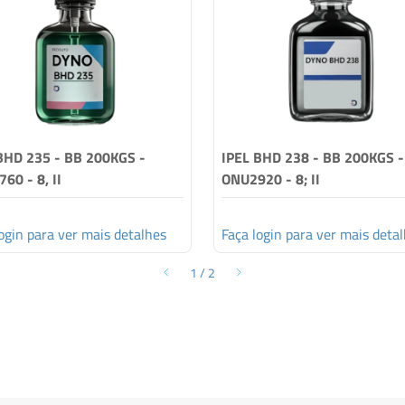
BHD 235 - BB 200KGS -
IPEL BHD 238 - BB 200KGS -
60 - 8, II
ONU2920 - 8; II
ogin para ver mais detalhes
Faça login para ver mais deta
1
/
2