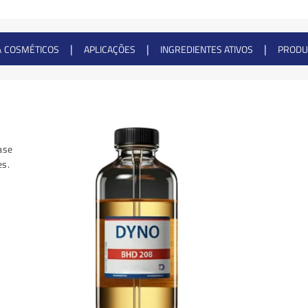
|
|
|
& COSMÉTICOS
APLICAÇÕES
INGREDIENTES ATIVOS
PRODU
ase
es.