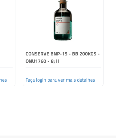
CONSERVE BNP-15 - BB 200KGS -
CONSERVE 
ONU1760 - 8; II
ONU1760 - 
lhes
Faça login para ver mais detalhes
Faça login 