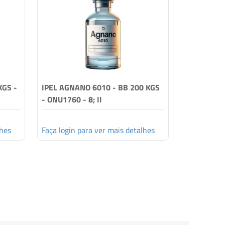
KGS -
IPEL AGNANO 6010 - BB 200 KGS
IPEL AGNAN
- ONU1760 - 8; II
ONU1760 - 
lhes
Faça login para ver mais detalhes
Faça login 