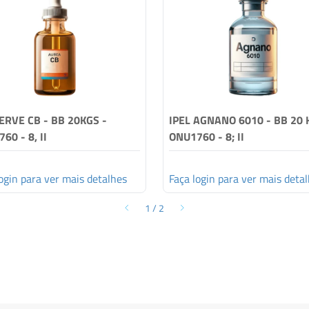
RVE CB - BB 20KGS -
IPEL AGNANO 6010 - BB 20 
60 - 8, II
ONU1760 - 8; II
ogin para ver mais detalhes
Faça login para ver mais deta
1
/
2