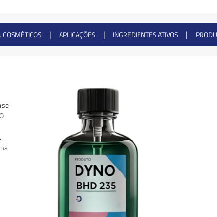
|
|
|
& COSMÉTICOS
APLICAÇÕES
INGREDIENTES ATIVOS
PRODU
ase
 O
,
ana