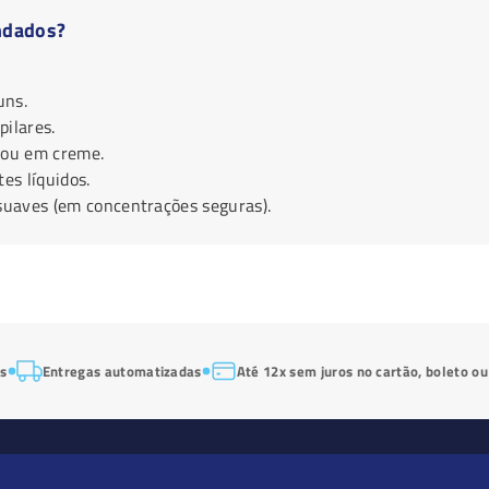
ndados?
uns.
ilares.
 ou em creme.
es líquidos.
 suaves (em concentrações seguras).
os
Entregas automatizadas
Até 12x sem juros no cartão, boleto ou