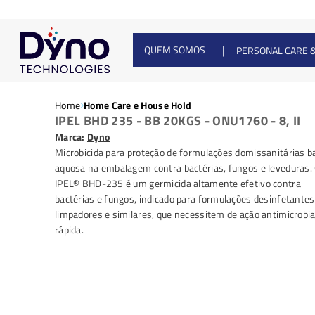
|
QUEM SOMOS
PERSONAL CARE 
Home
Home Care e House Hold
IPEL BHD 235 - BB 20KGS - ONU1760 - 8, II
Marca:
Dyno
Microbicida para proteção de formulações domissanitárias b
aquosa na embalagem contra bactérias, fungos e leveduras.
IPEL® BHD-235 é um germicida altamente efetivo contra
bactérias e fungos, indicado para formulações desinfetantes
limpadores e similares, que necessitem de ação antimicrobi
rápida.