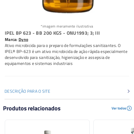
*imagem meramente ilustrativa
IPEL BP 623 - BB 200 KGS - ONU1993; 3; III
Marca:
Dyno
Ativo microbicida para o preparo de formulações sanitizantes. O
IPEL® BP-623 é um ativo microbicida de ação rápida especialmente
desenvolvido para sanitização, higienização e assepsia de
equipamentos e sistemas industriais
DESCRIÇÃO PARA O SITE
Ativo microbicida para o preparo de formulações
Produtos relacionados
Ver todos
sanitizantes. O IPEL® BP-623 é um ativo microbicida de
ação rápida especialmente desenvolvido para
sanitização, higienização e assepsia de equipamentos e
sistemas industriais