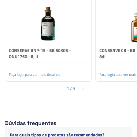
produtos e sistemas aquosos suscetíveis ao ataque
microbiológico. Miscível com água, glicóis e álcoois, é
utilizado em formulações industriais onde se requer
amplo espectro de atuação antimicrobiana
CONSERVE BNP-15 - BB 50KGS -
CONSERVE CB - BB 
ONU1760 - 8; II
8;II
Faça login para ver mais detalhes
Faça login para ver mais
1
/
5
Dúvidas frequentes
Para quais tipos de produtos são recomendados?