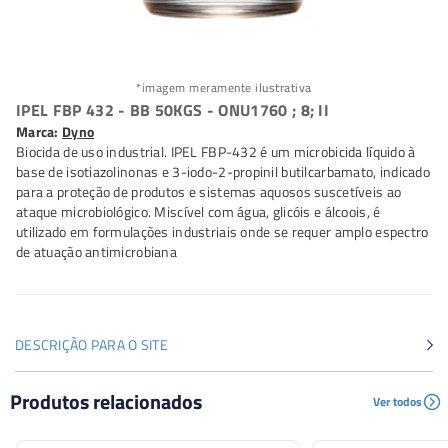
*imagem meramente ilustrativa
IPEL FBP 432 - BB 50KGS - ONU1760 ; 8; II
Marca:
Dyno
Biocida de uso industrial. IPEL FBP-432 é um microbicida líquido à
base de isotiazolinonas e 3-iodo-2-propinil butilcarbamato, indicado
para a proteção de produtos e sistemas aquosos suscetíveis ao
ataque microbiológico. Miscível com água, glicóis e álcoois, é
utilizado em formulações industriais onde se requer amplo espectro
de atuação antimicrobiana
DESCRIÇÃO PARA O SITE
Biocida de uso industrial. IPEL FBP-432 é um
Produtos relacionados
Ver todos
microbicida líquido à base de isotiazolinonas e 3-iodo-2-
propinil butilcarbamato, indicado para a proteção de