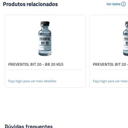
O Preventol® BIT 20 N é uma preparação
Produtos relacionados
Ver todos
aquosa/glicólica do ingrediente ativo biocida
benzisotiazolinona, que possui um amplo espectro de
atividade contra bactérias, fungos e leveduras. Em sua
forma original, o Preventol® BIT 20 N apresenta cor
amarela clara a amarela, o que é particularmente
vantajoso para aplicações nas quais o risco de
descoloração deve ser eliminado. A boa miscibilidade com
água deste preservante permite uma incorporação
simples e fácil nas faixas de concentração recomendadas
PREVENTOL BIT 20 - BB 20 KGS
PREVENTOL BIT 20 
para preservação.
Faça login para ver mais detalhes
Faça login para ver mais
Dúvidas frequentes